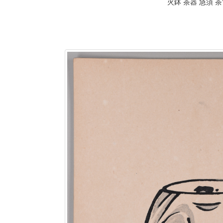
火鉢 茶器 急須 