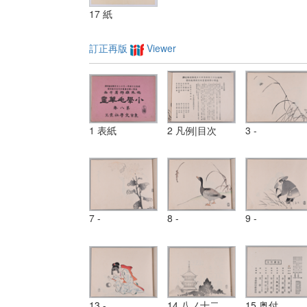
17 紙
訂正再版
Viewer
1 表紙
2 凡例|目次
3 -
7 -
8 -
9 -
13 -
14 八ノ十二
15 奥付