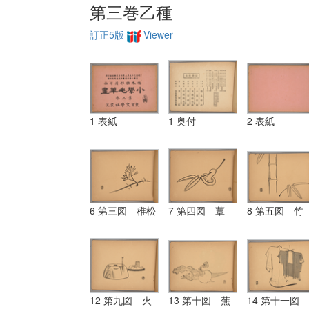
第三巻乙種
訂正5版
Viewer
1 表紙
1 奥付
2 表紙
6 第三図 稚松
7 第四図 蕈
8 第五図 竹
12 第九図 火
13 第十図 蕪
14 第十一図