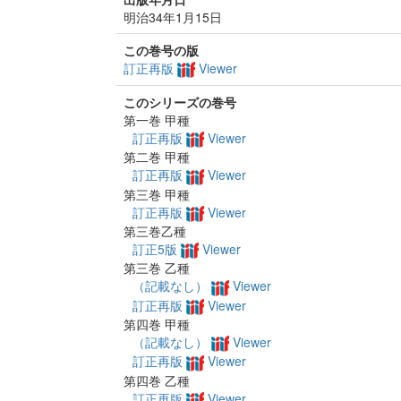
明治34年1月15日
この巻号の版
訂正再版
Viewer
このシリーズの巻号
第一巻 甲種
訂正再版
Viewer
第二巻 甲種
訂正再版
Viewer
第三巻 甲種
訂正再版
Viewer
第三巻乙種
訂正5版
Viewer
第三巻 乙種
（記載なし）
Viewer
訂正再版
Viewer
第四巻 甲種
（記載なし）
Viewer
訂正再版
Viewer
第四巻 乙種
訂正再版
Viewer