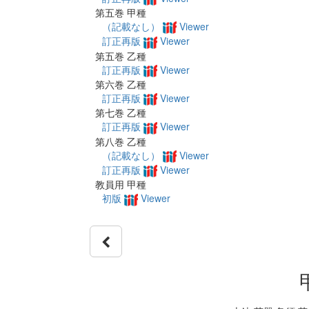
第五巻 甲種
（記載なし）
Viewer
訂正再版
Viewer
第五巻 乙種
訂正再版
Viewer
第六巻 乙種
訂正再版
Viewer
第七巻 乙種
訂正再版
Viewer
第八巻 乙種
（記載なし）
Viewer
訂正再版
Viewer
教員用 甲種
初版
Viewer