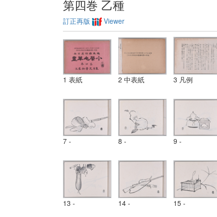
第四巻 乙種
訂正再版
Viewer
1 表紙
2 中表紙
3 凡例
7 -
8 -
9 -
13 -
14 -
15 -