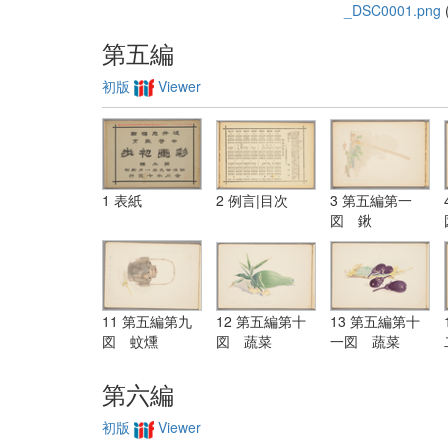
_DSC0001.png
(
第五編
初版
Viewer
1 表紙
2 例言|目次
3 第五編第一
図 鍬
11 第五編第九
12 第五編第十
13 第五編第十
図 蚊燻
図 蔬菜
一図 蔬菜
第六編
初版
Viewer