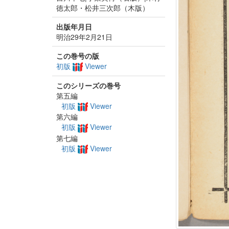
徳太郎・松井三次郎（木版）
出版年月日
明治29年2月21日
この巻号の版
初版
Viewer
このシリーズの巻号
第五編
初版
Viewer
第六編
初版
Viewer
第七編
初版
Viewer