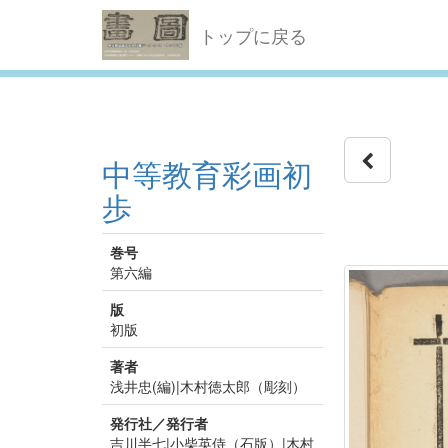
トップに戻る
中等教育彩画初
歩
巻号
第六編
版
初版
著者
浅井忠(編)|木村徳太郎（彫刻）
発行社／発行者
吉川半七|小柴英侍（石版）|木村