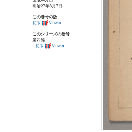
明治27年8月7日
この巻号の版
初版
Viewer
このシリーズの巻号
第四編
初版
Viewer