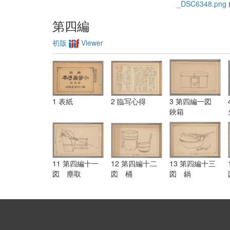
_DSC6348.png
(
第四編
初版
Viewer
1 表紙
2 臨写心得
3 第四編一図
鋏箱
11 第四編十一
12 第四編十二
13 第四編十三
図 塵取
図 桶
図 鍋