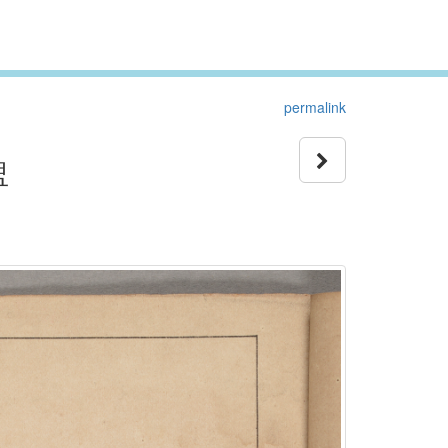
permalink
盥