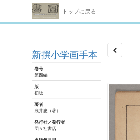
トップに戻る
新撰小学画手本
巻号
第四編
版
初版
著者
浅井忠（著）
発行社／発行者
団々社書店
出版年月日