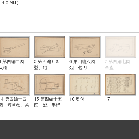
 4.2 MB )
4 第四編二図
5 第四編五図
6 第四編六図
7 第四編七図
火櫃
鑿、鉋
爼、包刀
金盥
14 第四編十四
15 第四編十五
16 奥付
17
図 煙草盆、茶
図 盥、手桶
碗