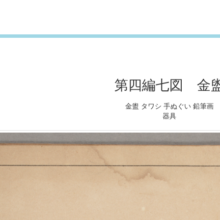
第四編七図 金
金盥 タワシ 手ぬぐい 鉛筆画
器具