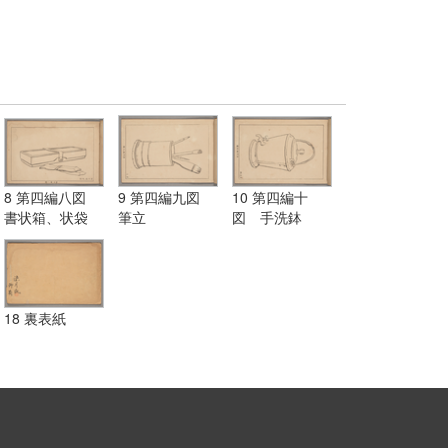
8 第四編八図
9 第四編九図
10 第四編十
書状箱、状袋
筆立
図 手洗鉢
18 裏表紙