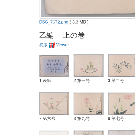
DSC_7672.png
( 3.3 MB )
乙編 上の巻
初版
Viewer
1 表紙
2 第一号
3 第二号
7 第六号
8 第九号
9 第七号