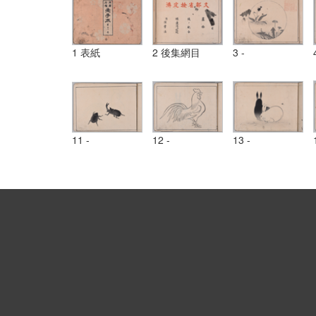
1 表紙
2 後集網目
3 -
11 -
12 -
13 -