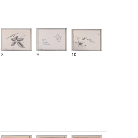
8 -
9 -
10 -