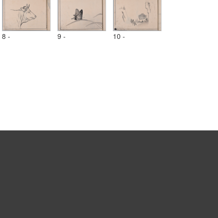
8 -
9 -
10 -