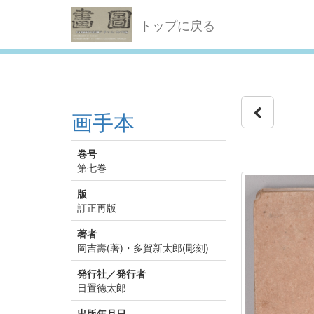
トップに戻る
画手本
巻号
第七巻
版
訂正再版
著者
岡吉壽(著)・多賀新太郎(彫刻)
発行社／発行者
日置徳太郎
出版年月日