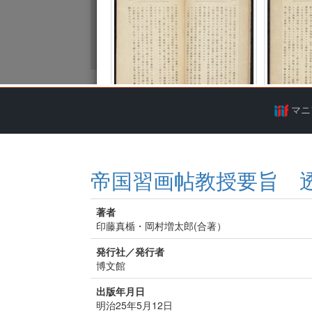
マニ
帝国習画帖教授要旨 
著者
印藤真楯・岡村増太郎(合著）
発行社／発行者
博文館
出版年月日
明治25年5月12日