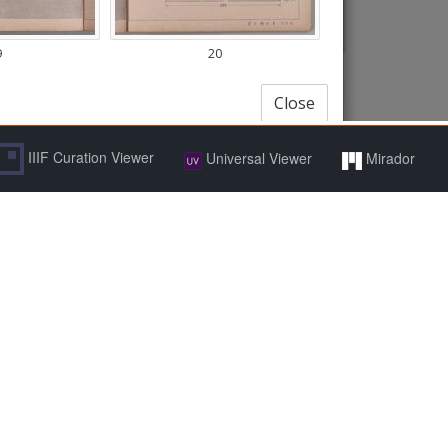
IIIF Curation Viewer
Universal Viewer
Mirador