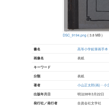
DSC_9194.png
( 3.8 MB )
書名
高等小学鉛筆画手本
画像名
表紙
キーワード
分類
表紙
著者
小山正太郎(画)・小
出版年月日
明治38年3月22日
発行社／発行者
合資会社文学社