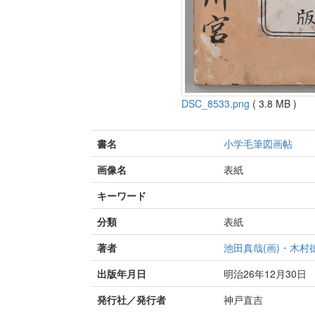
DSC_8533.png
( 3.8 MB )
書名
小学毛筆図画帖
画像名
表紙
キーワード
分類
表紙
著者
池田真哉(画)・木
出版年月日
明治26年12月30日
発行社／発行者
神戸直吉