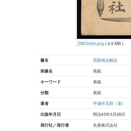
_DSC0029.png
( 6.9 MB )
書名
用器画法解説
画像名
表紙
キーワード
表紙
分類
表紙
著者
平瀬作五郎（著）
出版年月日
明治43年3月28日
発行社／発行者
丸善株式会社